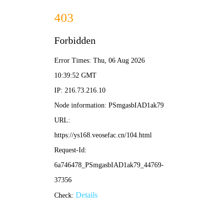
天空视频
· 高清畅享
🔍 搜一下
首页
短剧
电影
综艺
电视剧
动漫
青春
恋歌
无头
正宫
教子
闹金
銮粤
‹
›
语